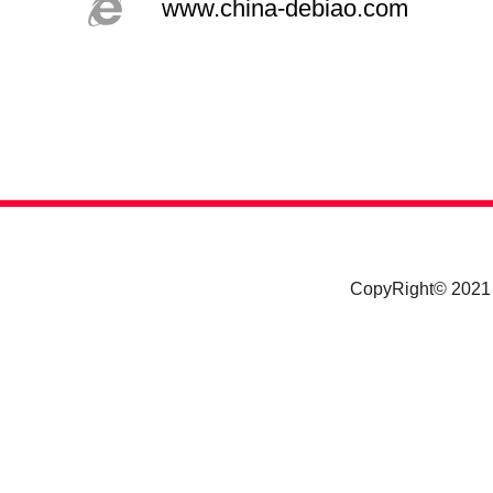
www.china-debiao.com
CopyRight© 20