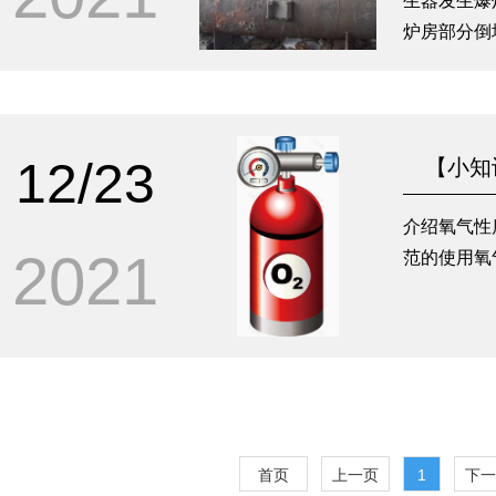
生器发生爆
炉房部分倒
藉。本次事
人轻伤。
12/23
【小知
介绍氧气性
2021
范的使用氧
首页
上一页
1
下一