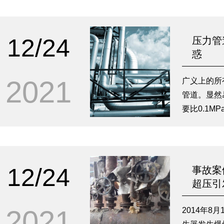
12/24
压力管
惑
2021
广义上的所
管道。显然
要比0.1M
DN10的
的量、介质
候，对这些
监管的）压
12/24
事故案
超压引
2021
2014年