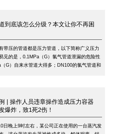
道到底该怎么分级？本文让你不再困
有带压的管道都是压力管道，以下简称广义压力
易见的是，0.1MPa（G）氯气管道泄漏的危险性
Pa（G）自来水管道大得多；DN100的氯气管道和
氯气管道危险性也不一样。因此国家规定，当介质
的物性、介质的温度和压力满足一定的条件时
压力管道进行分级监管。这就是我们常说的（受
力管道。
例 | 操作人员违章操作造成压力容器
发爆炸，致1死2伤！
8月10日晚上9时左右，某公司正在使用的一台蒸汽发