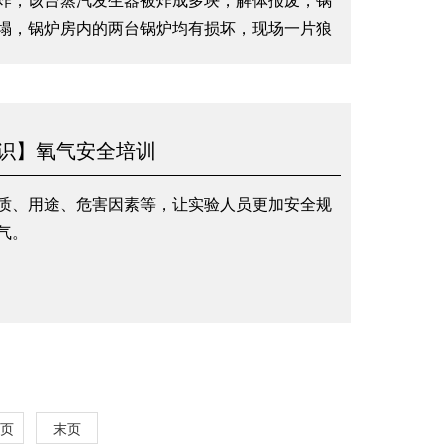
炸，该台蒸汽发生器被炸成多块，解体报废，锅
塌，锅炉房内的两台锅炉均有损坏，现场一片狼
故中一名工人受伤送医院抢救无效死亡，两名工
识】氧气安全培训
质、用途、危害因素等，让实验人员更加安全规
气。
页
末页